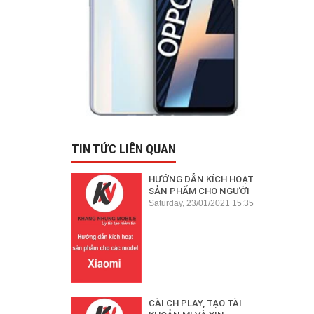
TIN TỨC LIÊN QUAN
HƯỚNG DẪN KÍCH HOẠT
SẢN PHẨM CHO NGƯỜI
MỚI BẮT ĐẦU
Saturday, 23/01/2021 15:35
CÀI CH PLAY, TẠO TÀI