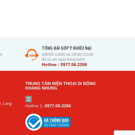
TỔNG ĐÀI GÓP Ý KHIẾU NẠI
ởi
(08h00-12h00 và 13h00-21h30
tất cả các ngày trong tuần)
Hotline : 0977.06.2266
TRUNG TÂM ĐIỆN THOẠI DI ĐỘNG
KHANG NHUNG
. Long
Hotline 1:
0977.06.2266