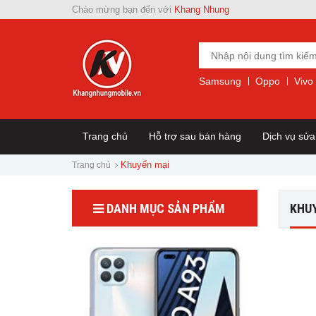
Chào mừng bạn đến với
Khang Nhung
Samsung
Oppo
Vivo
Trang chủ
Hỗ trợ sau bán hàng
Dịch vụ sử
Khuyến mại
Trang chủ
DANH MỤC SẢN PHẨM
KHU