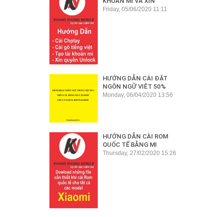
KHOẢN MI VÀ XIN
QUYỀN UNLOCK CHO
Friday, 05/06/2020 11:11
MÁY XIAOMI
HƯỚNG DẪN CÀI ĐẶT
NGÔN NGỮ VIỆT 50%
CHO MÁY CHƯA UNLOCK
Monday, 06/04/2020 13:56
BOOTLOADER TRÊN CÁC
DÒNG XIAOMI
HƯỚNG DẪN CÀI ROM
QUỐC TẾ BẰNG MI
FLASH CHO DÒNG MÁY (
Thursday, 27/02/2020 15:26
ROM GLOBAL - ROM
INDIAN)