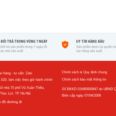
ĐỔI TRẢ TRONG VÒNG 7 NGÀY
UY TÍN HÀNG ĐẦU
Đổi trả sản phẩm trong 7 ngày lỗi
Sản phẩm được ủy quyền b
do nhà sản xuất
các hãng sản xuất.
Chính sách & Quy định chung
n hàng - tư vấn: Zalo
Chính sách bảo mật thông tin
.520, làm việc theo giờ hành chính
 Số nhà 70 phố Vũ Xuân Thiều,
Số ĐKKD 01N80000847 do UBND Q
húc Lợi, TP Hà Nội
Biên cấp ngày 07/04/2006
 đồ đường đi