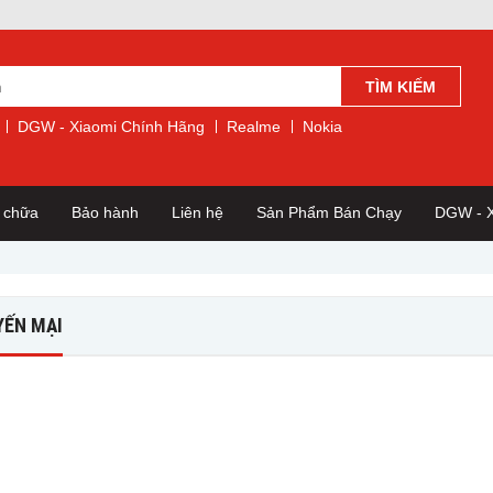
TÌM KIẾM
DGW - Xiaomi Chính Hãng
Realme
Nokia
a chữa
Bảo hành
Liên hệ
Sản Phẩm Bán Chạy
DGW - X
YẾN MẠI