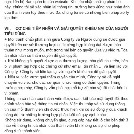
nghị liên hệ Ban quản trị của website. Khi tiếp nhận những phản hồi
này, chúng tôi sẽ xác nhận lại thông tin, trường hợp đúng như phản ánh
của thành viên tùy theo mức độ, chúng tôi sẽ có những biện pháp xử lý
kịp thời.
VII. CƠ CHẾ TIẾP NHẬN VÀ GIẢI QUYẾT KHIẾU NẠI CỦA NGƯỜI
TIÊU DÙNG
+ Mọi tranh chấp phát sinh giữa Công ty và Người dùng sẽ được giải
quyết trên cơ sở thương lượng. Trường hợp không đạt được thỏa
thuận như mong muốn, một trong hai bên có quyền đưa vụ việc ra Tòa
án nhân dân có thẩm quyền để giải quyết.
+ Khi không giải quyết được qua thương lượng, hòa giải như trên, bên
bị vi phạm tập hợp các chứng cứ như email, tin nhắn … và liên lạc với
Công ty. Công ty sẽ liên lạc lại với người khiếu nại để giải quyết.
+ Nếu vụ việc vượt quá thẩm quyền của mình, Công ty sẽ đề nghị
chuyển vụ việc cho các cơ quan chức năng có thẩm quyền. Trong
trường hợp này, Công ty vẫn phối hợp hỗ trợ để bảo vệ tốt nhất bên bị
vi phạm.
Thông tin cá nhân của thành viên được cam kết bảo mật tuyệt đối theo
chính sách bảo vệ thông tin cá nhân. Việc thu thập và sử dụng thông
tin của mỗi thành viên chỉ được thực hiện khi có sự đồng ý của khách
hàng đó trừ những trường hợp pháp luật có quy định khác.
Không sử dụng, không chuyển giao, cung cấp hay tiết lộ cho bên thứ 3
nào về thông tin cá nhân của thành viên khi không có sự cho phép
đồng ý từ thành viên.