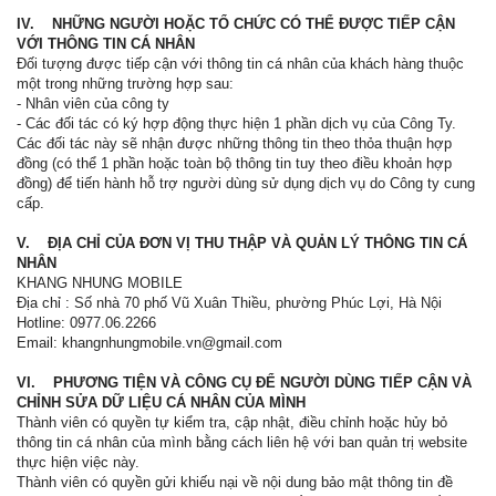
IV. NHỮNG NGƯỜI HOẶC TỔ CHỨC CÓ THỂ ĐƯỢC TIẾP CẬN
VỚI THÔNG TIN CÁ NHÂN
Đối tượng được tiếp cận với thông tin cá nhân của khách hàng thuộc
một trong những trường hợp sau:
- Nhân viên của công ty
- Các đối tác có ký hợp động thực hiện 1 phần dịch vụ của Công Ty.
Các đối tác này sẽ nhận được những thông tin theo thỏa thuận hợp
đồng (có thể 1 phần hoặc toàn bộ thông tin tuy theo điều khoản hợp
đồng) để tiến hành hỗ trợ người dùng sử dụng dịch vụ do Công ty cung
cấp.
V. ĐỊA CHỈ CỦA ĐƠN VỊ THU THẬP VÀ QUẢN LÝ THÔNG TIN CÁ
NHÂN
KHANG NHUNG MOBILE
Địa chỉ : Số nhà 70 phố Vũ Xuân Thiều, phường Phúc Lợi, Hà Nội
Hotline: 0977.06.2266
Email: khangnhungmobile.vn@gmail.com
VI. PHƯƠNG TIỆN VÀ CÔNG CỤ ĐỂ NGƯỜI DÙNG TIẾP CẬN VÀ
CHỈNH SỬA DỮ LIỆU CÁ NHÂN CỦA MÌNH
Thành viên có quyền tự kiểm tra, cập nhật, điều chỉnh hoặc hủy bỏ
thông tin cá nhân của mình bằng cách liên hệ với ban quản trị website
thực hiện việc này.
Thành viên có quyền gửi khiếu nại về nội dung bảo mật thông tin đề