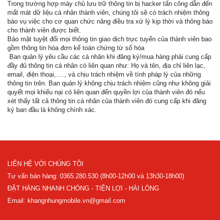
Trong trường hợp máy chủ lưu trữ thông tin bị hacker tấn công dẫn đến
mất mát dữ liệu cá nhân thành viên, chúng tôi sẽ có trách nhiệm thông
báo vụ việc cho cơ quan chức năng điều tra xử lý kịp thời và thông báo
cho thành viên được biết.
Bảo mật tuyệt đối mọi thông tin giao dịch trực tuyến của thành viên bao
gồm thông tin hóa đơn kế toán chứng từ số hóa
Ban quản lý yêu cầu các cá nhân khi đăng ký/mua hàng phải cung cấp
đầy đủ thông tin cá nhân có liên quan như: Họ và tên, địa chỉ liên lạc,
email, điện thoại,…., và chịu trách nhiệm về tính pháp lý của những
thông tin trên. Ban quản lý không chịu trách nhiệm cũng như không giải
quyết mọi khiếu nại có liên quan đến quyền lợi của thành viên đó nếu
xét thấy tất cả thông tin cá nhân của thành viên đó cung cấp khi đăng
ký ban đầu là không chính xác.
LIÊN HỆ VỚI CHÚNG TÔI
Tư vấn bán hàng: 0365.280.530 (8h00-12h00 và 13h30-18h00)
ĐẶT HÀNG NHANH CHÓNG - TIỆN LỢI - HÀI LÒNG
Email: khangnhungmobile.vn@gmail.com