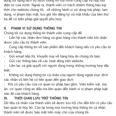
động sử dụng dịch vụ dưới thông tin mà mình cung cấp và hộp thư
điện tử của mình. Ngoài ra, thành viên có trách nhiệm thông báo kịp
thời cho webiste chúng tôi về những hành vi sử dụng trái phép, lạm
dụng, vi phạm bảo mật, lưu giữ tên đăng ký và mật khẩu của bên thứ
ba để có biện pháp giải quyết phù hợp.
II. PHẠM VI SỬ DỤNG THÔNG TIN
Chúng tôi sử dụng thông tin thành viên cung cấp để:
- Liên hệ xác nhận đơn hàng và giao hàng cho thành viên khi nhận
được yêu cầu từ thành viên;
- Cung cấp thông tin về sản phẩm đến khách hàng nếu có yêu cầu từ
khách hàng;
- Gửi email tiếp thị, khuyến mại về hàng hóa do chúng tôi bán;
- Gửi các thông báo về các hoạt động trên website
- Liên lạc và giải quyết với người dùng trong những trường hợp đặc
biệt;
- Không sử dụng thông tin cá nhân của người dùng ngoài mục đích
xác nhận và liên hệ có liên quan đến giao dịch
- Khi có yêu cầu của cơ quan tư pháp bao gồm: Viện kiểm sát, tòa
án, cơ quan công an điều tra liên quan đến hành vi vi phạm pháp luật
nào đó của khách hàng.
III. THỜI GIAN LƯU TRỮ THÔNG TIN
Dữ liệu cá nhân của thành viên sẽ được lưu trữ cho đến khi có yêu cầu
ban quản trị hủy bỏ. Còn lại trong mọi trường hợp thông tin cá nhân
thành viên sẽ được bảo mật trên máy chủ của chúng tôi