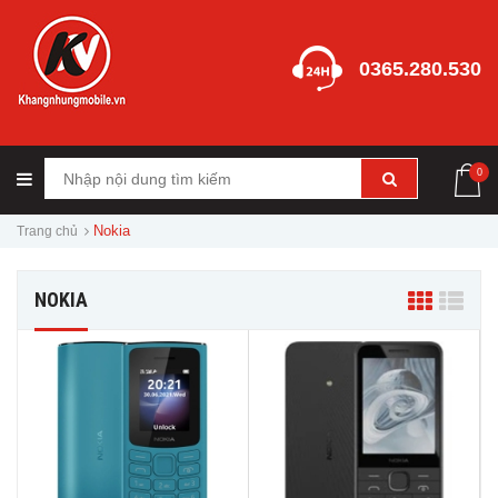
0365.280.530
0
Nokia
Trang chủ
NOKIA