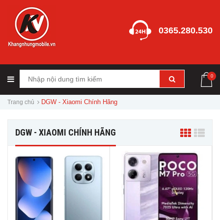
0365.280.530
0
DGW - Xiaomi Chính Hãng
Trang chủ
DGW - XIAOMI CHÍNH HÃNG