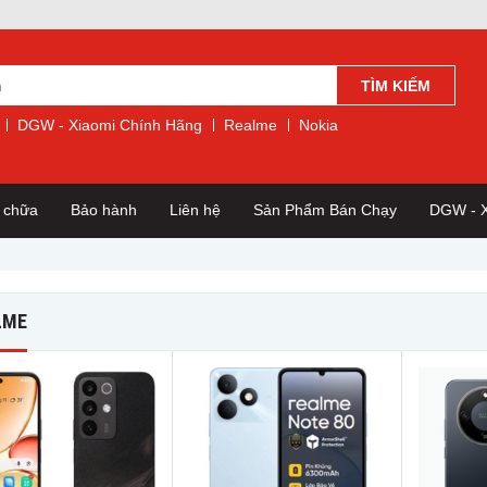
TÌM KIẾM
DGW - Xiaomi Chính Hãng
Realme
Nokia
a chữa
Bảo hành
Liên hệ
Sản Phẩm Bán Chạy
DGW - X
LME