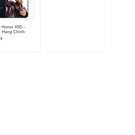
i Honor X9D -
- Hàng Chính
0₫