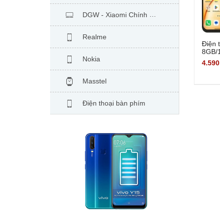
DGW - Xiaomi Chính Hãng
Realme
Điện 
8GB/1
Nokia
hãng
4.590
Masstel
Điện thoại bàn phím
Hỗ trợ sau bán hàng
TCL
ZTE
Inoi
Xem thêm