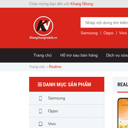
Chào mừng bạn đến với
Khang Nhung
Samsung
Oppo
Vivo
Trang chủ
Hỗ trợ sau bán hàng
Dịch vụ sử
Realme
Trang chủ
DANH MỤC SẢN PHẨM
REA
Samsung
Oppo
Vivo