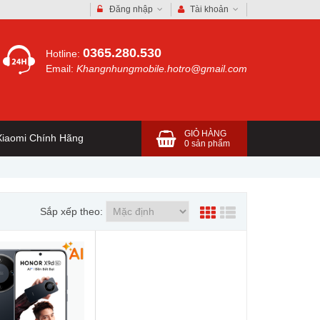
Đăng nhập
Tài khoản
0365.280.530
Hotline:
Email:
Khangnhungmobile.hotro@gmail.com
GIỎ HÀNG
iaomi Chính Hãng
0
sản phẩm
Sắp xếp theo: