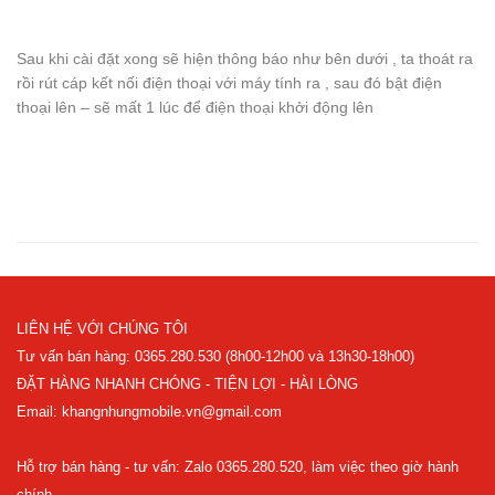
Sau khi cài đặt xong sẽ hiện thông báo như bên dưới , ta thoát ra
rồi rút cáp kết nối điện thoại với máy tính ra , sau đó bật điện
thoại lên – sẽ mất 1 lúc để điện thoại khởi động lên
LIÊN HỆ VỚI CHÚNG TÔI
Tư vấn bán hàng: 0365.280.530 (8h00-12h00 và 13h30-18h00)
ĐẶT HÀNG NHANH CHÓNG - TIỆN LỢI - HÀI LÒNG
Email: khangnhungmobile.vn@gmail.com
Hỗ trợ bán hàng - tư vấn: Zalo 0365.280.520, làm việc theo giờ hành
chính