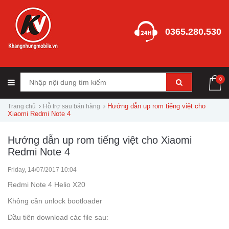
0365.280.530
0
Hướng dẫn up rom tiếng việt cho
Trang chủ
Hỗ trợ sau bán hàng
Xiaomi Redmi Note 4
Hướng dẫn up rom tiếng việt cho Xiaomi
Redmi Note 4
Friday, 14/07/2017 10:04
Redmi Note 4 Helio X20
Không cần unlock bootloader
Đầu tiên download các file sau: