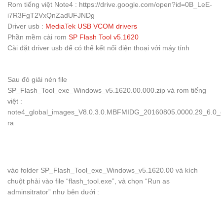
Rom tiếng việt Note4 : https://drive.google.com/open?id=0B_LeE-
i7R3FgT2VxQnZadUFJNDg
Driver usb :
MediaTek USB VCOM drivers
Phần mềm cài rom
SP Flash Tool v5.1620
Cài đặt driver usb để có thể kết nối điện thoại với máy tính
Sau đó giải nén file
SP_Flash_Tool_exe_Windows_v5.1620.00.000.zip và rom tiếng
việt :
note4_global_images_V8.0.3.0.MBFMIDG_20160805.0000.29_6.0_g
ra
vào folder SP_Flash_Tool_exe_Windows_v5.1620.00 và kích
chuột phải vào file “flash_tool.exe”, và chọn “Run as
adminsitrator” như bên dưới :