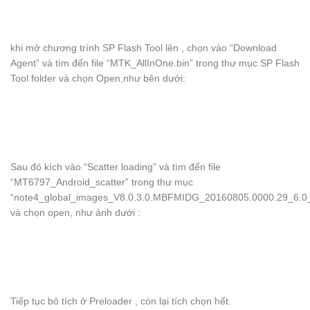
khi mở chương trính SP Flash Tool lên , chọn vào “Download
Agent” và tìm đến file “MTK_AllInOne.bin” trong thư mục SP Flash
Tool folder và chọn Open,như bên dưới:
Sau đó kích vào “Scatter loading” và tìm đến file
“MT6797_Android_scatter” trong thư mục
“note4_global_images_V8.0.3.0.MBFMIDG_20160805.0000.29_6.0_
và chọn open, như ảnh dưới :
Tiếp tục bỏ tích ở Preloader , còn lại tích chọn hết.