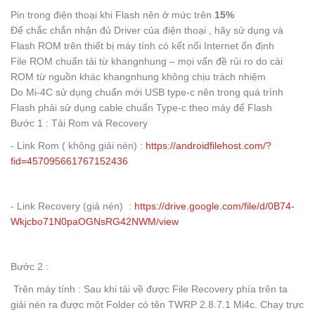
Pin trong điện thoại khi Flash nên ở mức trên
15%
Để chắc chắn nhận đủ Driver của điện thoại , hãy sử dụng và
Flash ROM trên thiết bị máy tính có kết nối Internet ổn định
File ROM chuẩn tải từ khangnhung – mọi vấn đề rủi ro do cài
ROM từ nguồn khác khangnhung không chịu trách nhiệm
Do Mi-4C sử dụng chuẩn mới USB type-c nên trong quá trình
Flash phải sử dụng cable chuẩn Type-c theo máy để Flash
Bước 1 : Tải Rom và Recovery
- Link Rom ( không giải nén) :
https://androidfilehost.com/?
fid=457095661767152436
- Link Recovery (giả nén) :
https://drive.google.com/file/d/0B74-
Wkjcbo71N0paOGNsRG42NWM/view
Bước 2 :
Trên máy tính : Sau khi tải về được File Recovery phía trên ta
giải nén ra được một Folder có tên TWRP 2.8.7.1 Mi4c. Chạy trực