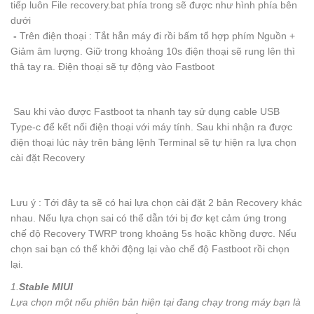
tiếp luôn File recovery.bat phía trong sẽ được như hình phía bên
dưới
-
Trên điện thoại : Tắt hẳn máy đi rồi bấm tổ hợp phím Nguồn +
Giảm âm lượng. Giữ trong khoảng 10s điện thoại sẽ rung lên thì
thả tay ra. Điện thoại sẽ tự động vào Fastboot
Sau khi vào được Fastboot ta nhanh tay sử dụng cable USB
Type-c để kết nối điện thoại với máy tính. Sau khi nhận ra được
điện thoại lúc này trên bảng lệnh Terminal sẽ tự hiện ra lựa chọn
cài đặt Recovery
Lưu ý : Tới đây ta sẽ có hai lựa chọn cài đặt 2 bản Recovery khác
nhau. Nếu lựa chọn sai có thể dẫn tới bị đơ kẹt cảm ứng trong
chế độ Recovery TWRP trong khoảng 5s hoặc khồng được. Nếu
chọn sai bạn có thể khởi động lại vào chế độ Fastboot rồi chọn
lại.
1.
Stable MIUI
Lựa chọn một nếu phiên bản hiện tại đang chạy trong máy bạn là