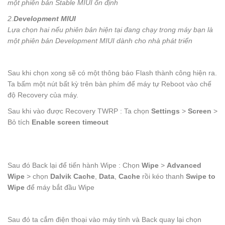
một phiên bản Stable
MIUI
ổn định
2.
Development MIUI
Lựa chọn hai nếu phiên bản hiện tại đang chạy trong máy bạn là
một phiên bản Development MIUI dành cho nhà phát triển
Sau khi chọn xong sẽ có một thông báo Flash thành công hiện ra.
Ta bấm một nút bất kỳ trên bàn phím để máy tự Reboot vào chế
độ Recovery của máy.
Sau khi vào được Recovery TWRP : Ta chọn
Settings
>
Screen
>
Bỏ tích
Enable screen timeout
Sau đó Back lại để tiến hành Wipe : Chọn
Wipe
>
Advanced
Wipe
> chọn
Dalvik Cache
,
Data
,
Cache
rồi kéo thanh
Swipe to
Wipe
để máy bắt đầu Wipe
Sau đó ta cắm điện thoại vào máy tính và Back quay lại chọn