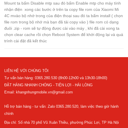
Mount ta bấm Disable mtp sau đó bấm Enable mtp cho máy tính
nhận điện xong các bước ở trên ta copy file rom của Xiaomi Mi
4C mvào bộ nhớ trong của điện thoại sau đó ta bấm install ( chọn
file rom trong bộ nhớ mà bạn đã tải copy vào ) file rom có dạng
đuôi .zip - rom sẽ tự động được cài vào máy , khi đã cài xong ta
chọn clear cache rồi chọn Reboot System để khởi động lại và quá
trình cài đặt đã kết thúc
LIÊN HỆ VỚI CHÚNG TÔI
Tư vấn bán hàng: 0365.280.530 (8h00-12h00 và 13h30-18h00)
ĐẶT HÀNG NHANH CHÓNG - TIỆN LỢI - HÀI LÒNG
Email: khangnhungmobile.vn@gmail.com
Hỗ trợ bán hàng - tư vấn: Zalo 0365.280.520, làm việc theo giờ hành
chính
Địa chỉ: Số nhà 70 phố Vũ Xuân Thiều, phường Phúc Lợi, TP Hà Nội