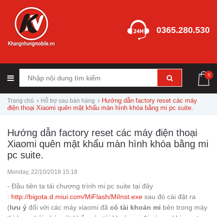
0365.280.530
0
Hướng dẫn factory reset các máy
Trang chủ
Hỗ trợ sau bán hàng
điện thoại Xiaomi quên mật khẩu màn hình khóa bằng mi pc suite.
Hướng dẫn factory reset các máy điện thoại
Xiaomi quên mật khẩu màn hình khóa bằng mi
pc suite.
Monday, 22/10/2018 15:18
- Đầu tiên ta tải chương trình mi pc suite tại đây
:
http://bigota.d.miui.com/MiFlash/MiInst.exe
sau đó cài đặt ra
(
lưu ý
đối với các máy xiaomi đã
có tài khoản mi
bên trong máy