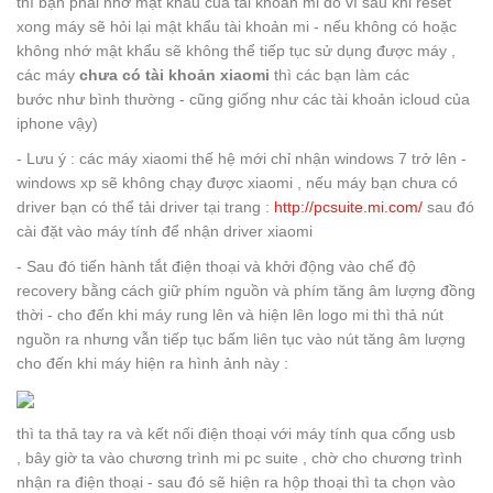
thì bạn phải nhớ mật khẩu của tài khoản mi đó vì sau khi reset
xong máy sẽ hỏi lại mật khẩu tài khoản mi - nếu không có hoặc
không nhớ mật khẩu sẽ không thể tiếp tục sử dụng được máy ,
các máy
chưa có tài khoản xiaomi
thì các bạn làm các
bước như bình thường - cũng giống như các tài khoản icloud của
iphone vậy)
- Lưu ý : các máy xiaomi thế hệ mới chỉ nhận windows 7 trở lên -
windows xp sẽ không chạy được xiaomi , nếu máy bạn chưa có
driver bạn có thể tải driver tại trang :
http://pcsuite.mi.com/
sau đó
cài đặt vào máy tính để nhận driver xiaomi
- Sau đó tiến hành tắt điện thoại và khởi động vào chế độ
recovery bằng cách giữ phím nguồn và phím tăng âm lượng đồng
thời - cho đến khi máy rung lên và hiện lên logo mi thì thả nút
nguồn ra nhưng vẫn tiếp tục bấm liên tục vào nút tăng âm lượng
cho đến khi máy hiện ra hình ảnh này :
thì ta thả tay ra và kết nối điện thoại với máy tính qua cổng usb
, bây giờ ta vào chương trình mi pc suite , chờ cho chương trình
nhận ra điện thoại - sau đó sẽ hiện ra hộp thoại thì ta chọn vào