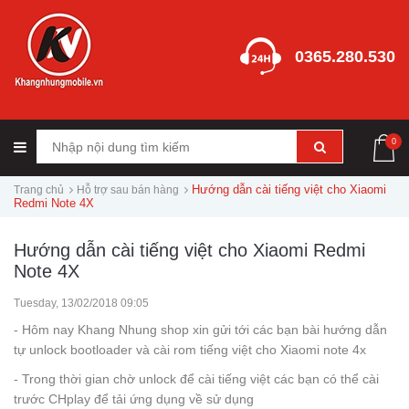
0365.280.530
0
Hướng dẫn cài tiếng việt cho Xiaomi
Trang chủ
Hỗ trợ sau bán hàng
Redmi Note 4X
Hướng dẫn cài tiếng việt cho Xiaomi Redmi
Note 4X
Tuesday, 13/02/2018 09:05
- Hôm nay Khang Nhung shop xin gửi tới các bạn bài hướng dẫn
tự unlock bootloader và cài rom tiếng việt cho Xiaomi note 4x
- Trong thời gian chờ unlock để cài tiếng việt các bạn có thể cài
trước CHplay để tải ứng dụng về sử dụng