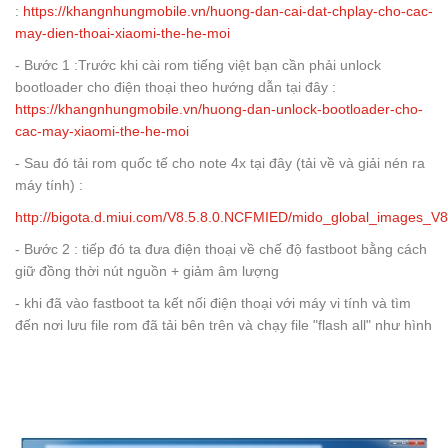
:
https://khangnhungmobile.vn/huong-dan-cai-dat-chplay-cho-cac-
may-dien-thoai-xiaomi-the-he-moi
- Bước 1 :Trước khi cài rom tiếng việt bạn cần phải unlock
bootloader cho điện thoại theo hướng dẫn tại đây :
https://khangnhungmobile.vn/huong-dan-unlock-bootloader-cho-
cac-may-xiaomi-the-he-moi
- Sau đó tải rom quốc tế cho note 4x tại đây (tải về và giải nén ra
máy tính) :
http://bigota.d.miui.com/V8.5.8.0.NCFMIED/mido_global_images_
- Bước 2 : tiếp đó ta đưa điện thoại về chế độ fastboot bằng cách
giữ đồng thời nút nguồn + giảm âm lượng
- khi đã vào fastboot ta kết nối điện thoại với máy vi tính và tìm
đến nơi lưu file rom đã tải bên trên và chạy file "flash all" như hình