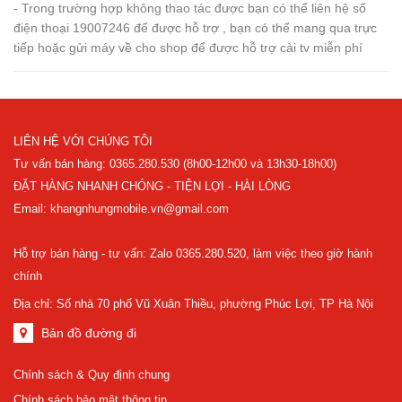
- Trong trường hợp không thao tác được bạn có thể liên hệ số
điện thoại 19007246 để được hỗ trợ , bạn có thể mang qua trực
tiếp hoặc gửi máy về cho shop để được hỗ trợ cài tv miễn phí
LIÊN HỆ VỚI CHÚNG TÔI
Tư vấn bán hàng: 0365.280.530 (8h00-12h00 và 13h30-18h00)
ĐẶT HÀNG NHANH CHÓNG - TIỆN LỢI - HÀI LÒNG
Email: khangnhungmobile.vn@gmail.com
Hỗ trợ bán hàng - tư vấn: Zalo 0365.280.520, làm việc theo giờ hành
chính
Địa chỉ: Số nhà 70 phố Vũ Xuân Thiều, phường Phúc Lợi, TP Hà Nội
Bản đồ đường đi
Chính sách & Quy định chung
Chính sách bảo mật thông tin