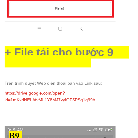
+ File tải cho bước 9
Trên trình duyệt Web điện thoại bạn vào Link sau:
https://drive.google.com/open?
id=1mKxdNELAfvML1Y8MJ7vyIOF5PSg1q99b