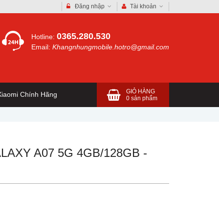
Đăng nhập
Tài khoản
0365.280.530
Hotline:
Email:
Khangnhungmobile.hotro@gmail.com
GIỎ HÀNG
iaomi Chính Hãng
0
sản phẩm
AXY A07 5G 4GB/128GB -