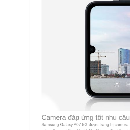
Camera đáp ứng tốt nhu cầu
Samsung Galaxy A07 5G được trang bị camera chí