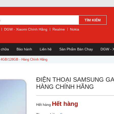
TÌM KIẾM
DGW - Xiaomi Chính Hãng
Realme
Nokia
a chữa
Bảo hành
Liên hệ
Sản Phẩm Bán Chạy
DGW - X
 4GB/128GB - Hàng Chính Hãng
ĐIỆN THOẠI SAMSUNG GAL
HÀNG CHÍNH HÃNG
Hết hàng
Hết hàng