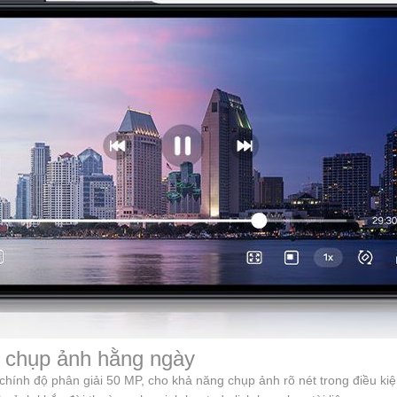
 chụp ảnh hằng ngày
nh độ phân giải 50 MP, cho khả năng chụp ảnh rõ nét trong điều kiện