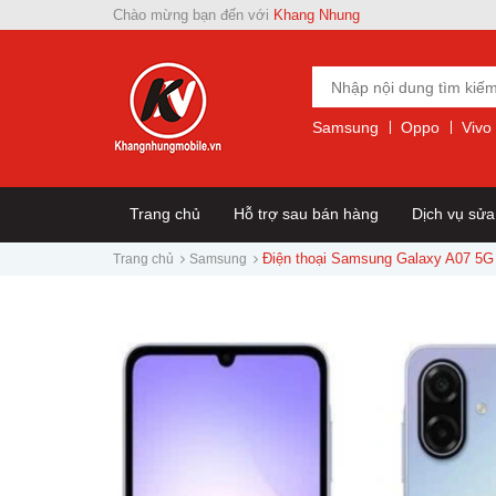
Chào mừng bạn đến với
Khang Nhung
Samsung
Oppo
Vivo
Trang chủ
Hỗ trợ sau bán hàng
Dịch vụ sử
Điện thoại Samsung Galaxy A07 5G
Trang chủ
Samsung