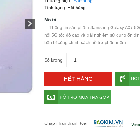
Thương hiệu :
Samsung
Tình trạng:
Hết hàng
Mô tả:
Thông tin sản phẩm Samsung Galaxy A07 5G man
nối 5G tốc độ cao và trải nghiệm sử dụng ổn đị
bền bỉ cùng chính sách hỗ trợ phần mềm...
Số lượng
HẾT HÀNG
HOT
HỖ TRỢ MUA TRẢ GÓP
Chấp nhận thanh toán