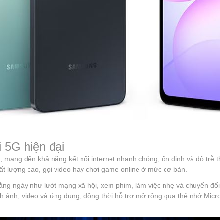
i 5G hiện đại
G, mang đến khả năng kết nối internet nhanh chóng, ổn định và độ trễ 
ất lượng cao, gọi video hay chơi game online ở mức cơ bản.
ng ngày như lướt mạng xã hội, xem phim, làm việc nhẹ và chuyển đổi
h ảnh, video và ứng dụng, đồng thời hỗ trợ mở rộng qua thẻ nhớ Micr