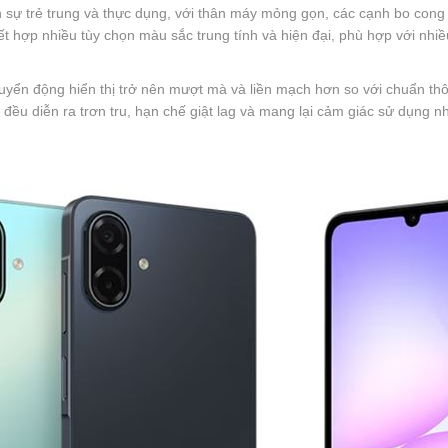
 sự trẻ trung và thực dụng, với thân máy mỏng gọn, các cạnh bo cong
ết hợp nhiều tùy chọn màu sắc trung tính và hiện đại, phù hợp với nhi
huyển động hiển thị trở nên mượt mà và liền mạch hơn so với chuẩn th
đều diễn ra trơn tru, hạn chế giật lag và mang lại cảm giác sử dụng nhạ