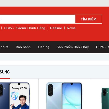
TÌM KIẾM
DGW - Xiaomi Chính Hãng
Realme
Nokia
a chữa
Bảo hành
Liên hệ
Sản Phẩm Bán Chạy
DGW - X
SUNG