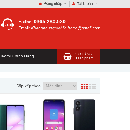
Đăng nhập
Tài khoản
0365.280.530
Hotline:
Email:
Khangnhungmobile.hotro@gmail.com
GIỎ HÀNG
iaomi Chính Hãng
0
sản phẩm
Sắp xếp theo: