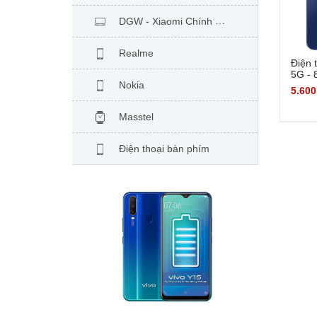
DGW - Xiaomi Chính Hãng
Realme
Điện 
5G - 
Nokia
Hãng
5.600
Masstel
Điện thoại bàn phím
Hỗ trợ sau bán hàng
TCL
ZTE
Inoi
Xem thêm