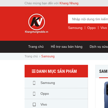
Chào mừng bạn đến với
Khang Nhung
Samsung
Oppo
Vivo
Trang chủ
Hỗ trợ sau bán hàng
Dịch vụ sử
Samsung
Trang chủ
DANH MỤC SẢN PHẨM
SAM
Samsung
Oppo
Vivo