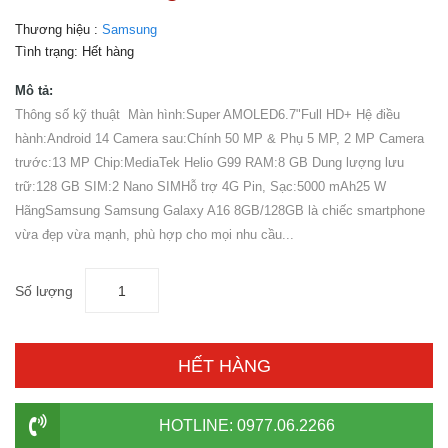
Thương hiệu :
Samsung
Tình trạng:
Hết hàng
Mô tả:
Thông số kỹ thuật Màn hình:Super AMOLED6.7"Full HD+ Hệ điều
hành:Android 14 Camera sau:Chính 50 MP & Phụ 5 MP, 2 MP Camera
trước:13 MP Chip:MediaTek Helio G99 RAM:8 GB Dung lượng lưu
trữ:128 GB SIM:2 Nano SIMHỗ trợ 4G Pin, Sạc:5000 mAh25 W
HãngSamsung Samsung Galaxy A16 8GB/128GB là chiếc smartphone
vừa đẹp vừa mạnh, phù hợp cho mọi nhu cầu...
Số lượng
HẾT HÀNG
HOTLINE: 0977.06.2266