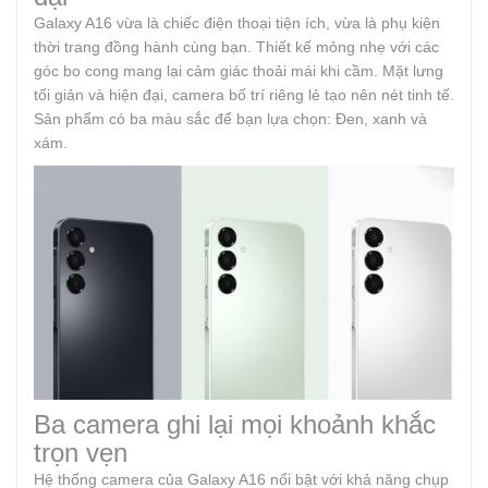
Galaxy A16 vừa là chiếc điện thoại tiện ích, vừa là phụ kiện
thời trang đồng hành cùng bạn. Thiết kế mỏng nhẹ với các
góc bo cong mang lại cảm giác thoải mái khi cầm. Mặt lưng
tối giản và hiện đại, camera bố trí riêng lẻ tạo nên nét tinh tế.
Sản phẩm có ba màu sắc để bạn lựa chọn: Đen, xanh và
xám.
Ba camera ghi lại mọi khoảnh khắc
trọn vẹn
Hệ thống camera của Galaxy A16 nổi bật với khả năng chụp