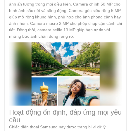
ảnh ấn tượng trong mọi điều kiện. Camera chính 50 MP cho
hình ảnh sắc nét và sống động. Camera góc siêu rộng 5 MP
giúp mở rộng khung hình, phù hợp cho ảnh phong cảnh hay
ảnh nhóm. Camera macro 2 MP cho phép chụp cận cảnh chi
tiết. Đồng thời, camera selfie 13 MP giúp bạn tự tin với
những bức ảnh chân dung rạng rỡ.
Hoạt động ổn định, đáp ứng mọi yêu
cầu
Chiếc điện thoại Samsung này được trang bị vi xử lý