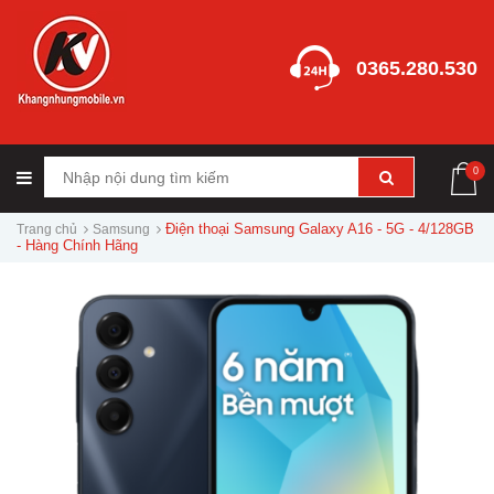
0365.280.530
0
Điện thoại Samsung Galaxy A16 - 5G - 4/128GB
Trang chủ
Samsung
- Hàng Chính Hãng