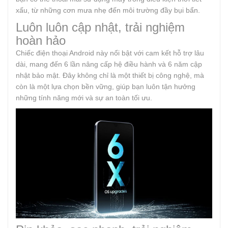
xấu, từ những cơn mưa nhẹ đến môi trường đầy bụi bẩn.
Luôn luôn cập nhật, trải nghiệm
hoàn hảo
Chiếc điện thoại Android này nổi bật với cam kết hỗ trợ lâu
dài, mang đến 6 lần nâng cấp hệ điều hành và 6 năm cập
nhật bảo mật. Đây không chỉ là một thiết bị công nghệ, mà
còn là một lựa chọn bền vững, giúp bạn luôn tận hưởng
những tính năng mới và sự an toàn tối ưu.