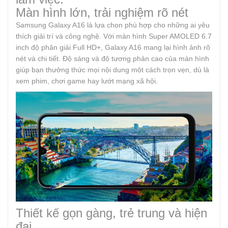
Màn hình lớn, trải nghiệm rõ nét
Samsung Galaxy A16 là lựa chọn phù hợp cho những ai yêu
thích giải trí và công nghệ. Với màn hình Super AMOLED 6.7
inch độ phân giải Full HD+, Galaxy A16 mang lại hình ảnh rõ
nét và chi tiết. Độ sáng và độ tương phản cao của màn hình
giúp bạn thưởng thức mọi nội dung một cách trọn vẹn, dù là
xem phim, chơi game hay lướt mạng xã hội.
Thiết kế gọn gàng, trẻ trung và hiện
đại