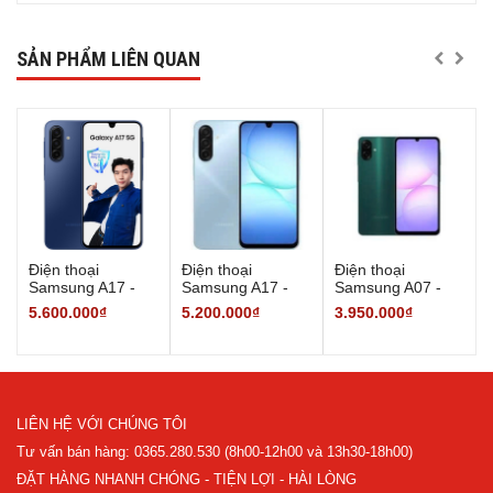
SẢN PHẨM LIÊN QUAN
Điện thoại
Điện thoại
Điện thoại
Samsung A17 -
Samsung A17 -
Samsung A07 -
5G - 8/128GB -
4G - 8/128GB -
4/128GB - Hàng
5.600.000₫
5.200.000₫
3.950.000₫
Hàng Chính Hãng
Hàng chính hãng
chính hãng
LIÊN HỆ VỚI CHÚNG TÔI
Tư vấn bán hàng: 0365.280.530 (8h00-12h00 và 13h30-18h00)
ĐẶT HÀNG NHANH CHÓNG - TIỆN LỢI - HÀI LÒNG