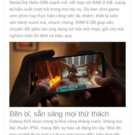
MediaTek Helio G99 mạnh mẽ, kết hợp với RAM 8 GB, mang
lại hiệu suất vượt trội trong mọi tác vụ. Dù bạn chơi game,
xem phim hay thực hiện công việc đa nhiệm, thiết bị luôn
vận hành mượt mà, nhanh chóng. RAM 8 GB giúp việc
chuyển đổi giữa các ứng dụng trở nên linh hoạt, giữ cho trải
nghiệm luôn ổn định và hiệu quả.
Bền bỉ, sẵn sàng mọi thử thách
Galaxy A16 được trang bị khả năng kháng nước, kháng bụi
đạt chuẩn IP54, mang đến sự bảo vệ đáng tin cậy. Nhờ đó,
bạn có thể thoải mái sử dụng máy trong điều kiện thời tiết