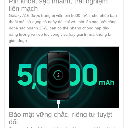
Pin khỏe, sạc nhanh, trải nghiệm
liền mạch
Galaxy A16 được trang bị viên pin 5000 mAh, cho phép bạn
thoải mái sử dụng cả ngày dài chỉ với một lần sạc. Với công
nghệ sạc nhanh 25W, bạn có thể nhanh chóng nạp đầy
năng lượng và tiếp tục công việc hay giải trí mà không bị
gián đoạn.
Bảo mật vững chắc, riêng tư tuyệt
đối