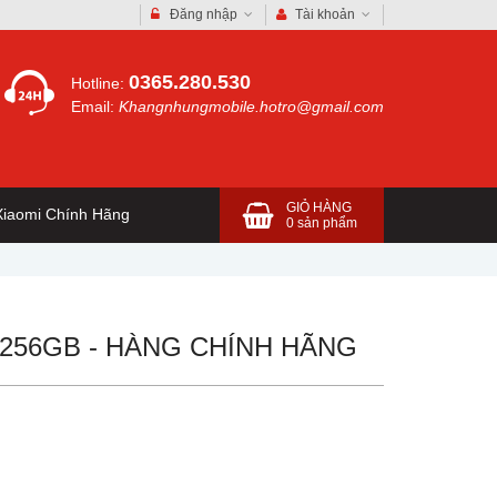
Đăng nhập
Tài khoản
0365.280.530
Hotline:
Email:
Khangnhungmobile.hotro@gmail.com
GIỎ HÀNG
iaomi Chính Hãng
0
sản phẩm
B/256GB - HÀNG CHÍNH HÃNG