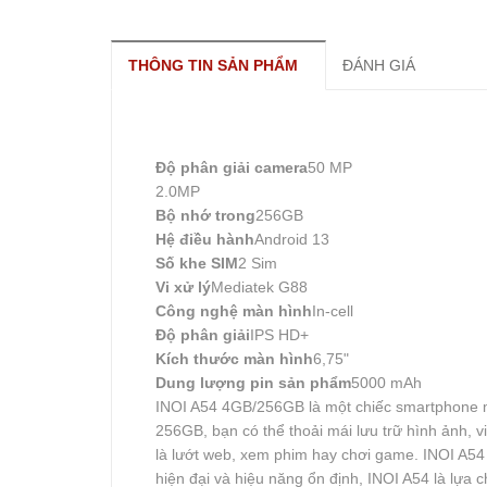
THÔNG TIN SẢN PHẨM
ĐÁNH GIÁ
Độ phân giải camera
50 MP
2.0MP
Bộ nhớ trong
256GB
Hệ điều hành
Android 13
Số khe SIM
2 Sim
Vi xử lý
Mediatek G88
Công nghệ màn hình
In-cell
Độ phân giải
IPS HD+
Kích thước màn hình
6,75"
Dung lượng pin sản phẩm
5000 mAh
INOI A54 4GB/256GB là một chiếc smartphone m
256GB, bạn có thể thoải mái lưu trữ hình ảnh, 
là lướt web, xem phim hay chơi game. INOI A54 
hiện đại và hiệu năng ổn định, INOI A54 là lự