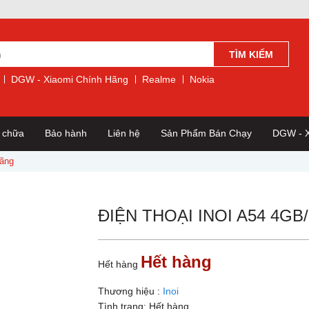
TÌM KIẾM
DGW - Xiaomi Chính Hãng
Realme
Nokia
a chữa
Bảo hành
Liên hệ
Sản Phẩm Bán Chạy
DGW - X
Hãng
ĐIỆN THOẠI INOI A54 4G
Hết hàng
Hết hàng
Thương hiệu :
Inoi
Tình trạng:
Hết hàng