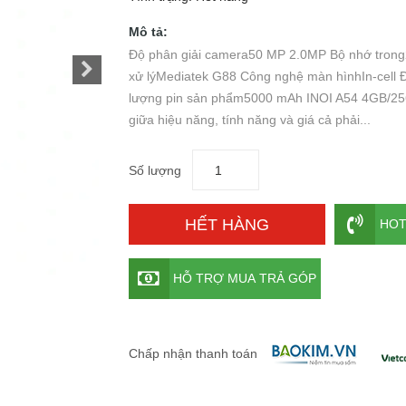
Mô tả:
Độ phân giải camera50 MP 2.0MP Bộ nhớ trong
xử lýMediatek G88 Công nghệ màn hìnhIn-cell 
lượng pin sản phẩm5000 mAh INOI A54 4GB/25
giữa hiệu năng, tính năng và giá cả phải...
Số lượng
HẾT HÀNG
HOT
HỖ TRỢ MUA TRẢ GÓP
Chấp nhận thanh toán