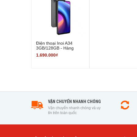
Điện thoại Inoi A34
3GB/128GB - Hàng
Chính Hãng
1.690.000₫
VẬN CHUYỂN NHANH CHÓNG
Vận chuyển nhanh chóng và uy
tín trên toàn quốc