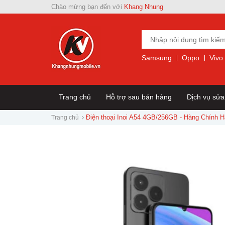
Chào mừng bạn đến với
Khang Nhung
Samsung
Oppo
Vivo
Trang chủ
Hỗ trợ sau bán hàng
Dịch vụ sử
Điện thoại Inoi A54 4GB/256GB - Hàng Chính 
Trang chủ