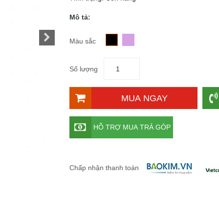
Mô tả:
Màu sắc
Số lượng
MUA NGAY
HỖ TRỢ MUA TRẢ GÓP
Chấp nhận thanh toán