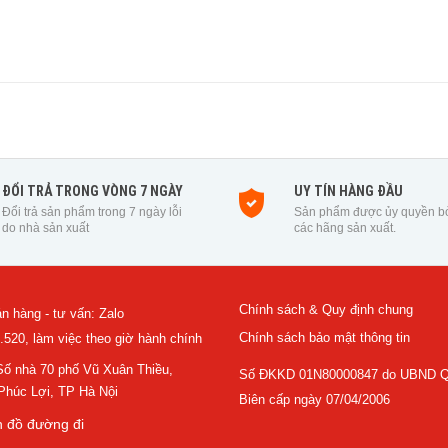
ĐỔI TRẢ TRONG VÒNG 7 NGÀY
UY TÍN HÀNG ĐẦU
Đổi trả sản phẩm trong 7 ngày lỗi
Sản phẩm được ủy quyền b
do nhà sản xuất
các hãng sản xuất.
Chính sách & Quy định chung
n hàng - tư vấn: Zalo
Chính sách bảo mật thông tin
.520, làm việc theo giờ hành chính
 Số nhà 70 phố Vũ Xuân Thiều,
Số ĐKKD 01N80000847 do UBND Q
húc Lợi, TP Hà Nội
Biên cấp ngày 07/04/2006
 đồ đường đi