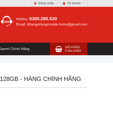
Đăng nhập
Tài khoản
0365.280.530
Hotline:
Email:
Khangnhungmobile.hotro@gmail.com
GIỎ HÀNG
iaomi Chính Hãng
0
sản phẩm
B/128GB - HÀNG CHÍNH HÃNG