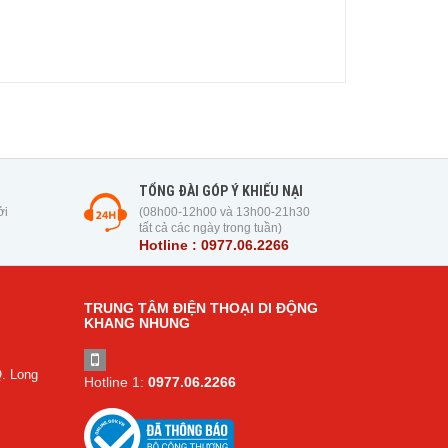
TỔNG ĐÀI GÓP Ý KHIẾU NẠI
ởi
(08h00-12h00 và 13h00-21h30
tất cả các ngày trong tuần)
Hotline : 0977.06.2266
TRUNG TÂM ĐIỆN THOẠI DI ĐỘNG
KHANG NHUNG
. Long
Hotline 1:
0977.06.2266