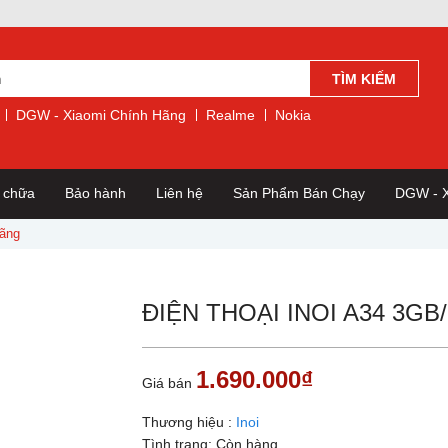
TÌM KIẾM
DGW - Xiaomi Chính Hãng
Realme
Nokia
a chữa
Bảo hành
Liên hệ
Sản Phẩm Bán Chạy
DGW - X
Hãng
ĐIỆN THOẠI INOI A34 3G
1.690.000₫
Giá bán
Thương hiệu :
Inoi
Tình trạng:
Còn hàng