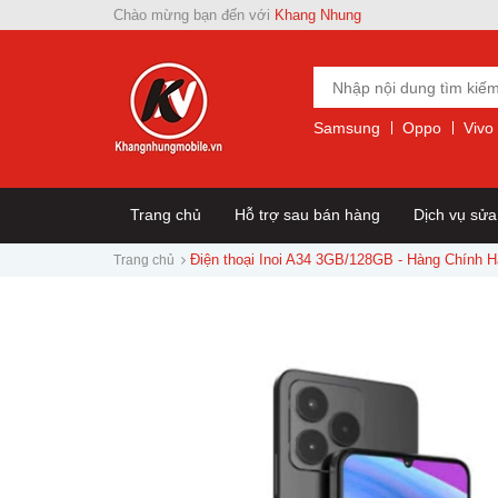
Chào mừng bạn đến với
Khang Nhung
Samsung
Oppo
Vivo
Trang chủ
Hỗ trợ sau bán hàng
Dịch vụ sử
Điện thoại Inoi A34 3GB/128GB - Hàng Chính 
Trang chủ