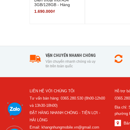
Điện thoại Inoi A34
3GB/128GB - Hàng
Chính Hãng
1.690.000₫
VẬN CHUYỂN NHANH CHÓNG
Vận chuyển nhanh chóng và uy
tín trên toàn quốc
LIÊN HỆ VỚI CHÚNG TÔI
Hỗ trợ bá
Tư vấn bán hàng: 0365.280.530 (8h00-12h00
0365.280
và 13h30-18h00)
Địa chỉ:
ĐẶT HÀNG NHANH CHÓNG - TIỆN LỢI -
phường P
HÀI LÒNG
Bản
Email: khangnhungmobile.vn@gmail.com