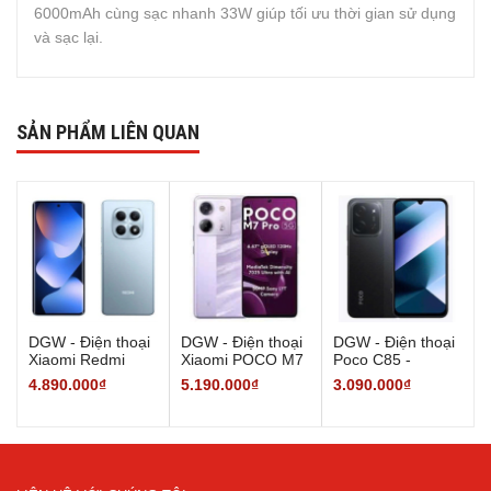
6000mAh cùng sạc nhanh 33W giúp tối ưu thời gian sử dụng
và sạc lại.
SẢN PHẨM LIÊN QUAN
DGW - Điện thoại
DGW - Điện thoại
DGW - Điện thoại
Xiaomi Redmi
Xiaomi POCO M7
Poco C85 -
Note 15 -
Pro 5G - 8/256GB
6/128GB - Hàng
4.890.000₫
5.190.000₫
3.090.000₫
6GB/128GB -
- Hàng Chính
Chính Hãng
Hàng Chính Hãng
Hãng