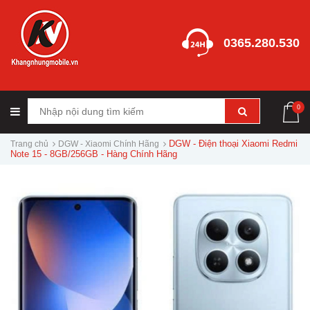
0365.280.530
0
DGW - Điện thoại Xiaomi Redmi
Trang chủ
DGW - Xiaomi Chính Hãng
Note 15 - 8GB/256GB - Hàng Chính Hãng