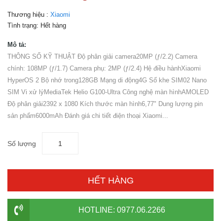
Thương hiệu :
Xiaomi
Tình trạng:
Hết hàng
Mô tả:
THÔNG SỐ KỸ THUẬT Độ phân giải camera20MP (ƒ/2.2) Camera
chính: 108MP (ƒ/1.7) Camera phụ: 2MP (ƒ/2.4) Hệ điều hànhXiaomi
HyperOS 2 Bộ nhớ trong128GB Mạng di động4G Số khe SIM02 Nano
SIM Vi xử lýMediaTek Helio G100-Ultra Công nghệ màn hìnhAMOLED
Độ phân giải2392 x 1080 Kích thước màn hình6,77" Dung lượng pin
sản phẩm6000mAh Đánh giá chi tiết điện thoại Xiaomi...
Số lượng
HẾT HÀNG
HOTLINE: 0977.06.2266