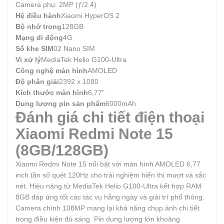
Camera phụ: 2MP (ƒ/2.4)
Hệ điều hành
Xiaomi HyperOS 2
Bộ nhớ trong
128GB
Mạng di động
4G
Số khe SIM
02 Nano SIM
Vi xử lý
MediaTek Helio G100-Ultra
Công nghệ màn hình
AMOLED
Độ phân giải
2392 x 1080
Kích thước màn hình
6,77"
Dung lượng pin sản phẩm
6000mAh
Đánh giá chi tiết điện thoại
Xiaomi Redmi Note 15
(8GB/128GB)
Xiaomi Redmi Note 15 nổi bật với màn hình AMOLED 6,77
inch tần số quét 120Hz cho trải nghiệm hiển thị mượt và sắc
nét. Hiệu năng từ MediaTek Helio G100-Ultra kết hợp RAM
8GB đáp ứng tốt các tác vụ hằng ngày và giải trí phổ thông.
Camera chính 108MP mang lại khả năng chụp ảnh chi tiết
trong điều kiện đủ sáng. Pin dung lượng lớn khoảng