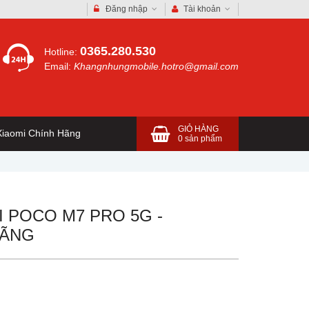
Đăng nhập
Tài khoản
0365.280.530
Hotline:
Email:
Khangnhungmobile.hotro@gmail.com
GIỎ HÀNG
iaomi Chính Hãng
0
sản phẩm
I POCO M7 PRO 5G -
HÃNG