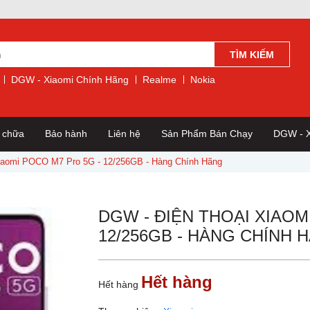
TÌM KIẾM
DGW - Xiaomi Chính Hãng
Realme
Nokia
a chữa
Bảo hành
Liên hệ
Sản Phẩm Bán Chạy
DGW - X
iaomi POCO M7 Pro 5G - 12/256GB - Hàng Chính Hãng
DGW - ĐIỆN THOẠI XIAOM
12/256GB - HÀNG CHÍNH 
Hết hàng
Hết hàng