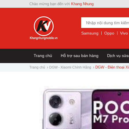
Chào mừng bạn đến với
Khang Nhung
Samsung
Oppo
Vivo
Trang chủ
Hỗ trợ sau bán hàng
Dịch vụ sử
DGW - Điện thoại X
Trang chủ
DGW - Xiaomi Chính Hãng