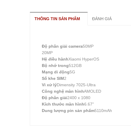
THÔNG TIN SẢN PHẨM
ĐÁNH GIÁ
Độ phân giải camera
50MP
20MP
Hệ điều hành
Xiaomi HyperOS
Bộ nhớ trong
512GB
Mạng di động
5G
Số khe SIM
2
Vi xử lý
Dimensity 7025-Ultra
Công nghệ màn hình
AMOLED
Độ phân giải
2400 x 1080
Kích thước màn hình
6.67"
Dung lượng pin sản phẩm
5110mAh