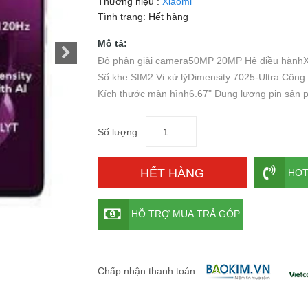
Thương hiệu :
Xiaomi
Tình trạng:
Hết hàng
Mô tả:
Độ phân giải camera50MP 20MP Hệ điều hành
Số khe SIM2 Vi xử lýDimensity 7025-Ultra Cô
Kích thước màn hình6.67" Dung lượng pin sả
Số lượng
HẾT HÀNG
HOT
HỖ TRỢ MUA TRẢ GÓP
Chấp nhận thanh toán