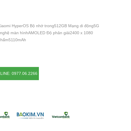
Xiaomi HyperOS Bộ nhớ trong512GB Mạng di động5G
ng nghệ màn hìnhAMOLED Độ phân giải2400 x 1080
n phẩm5110mAh
LINE: 0977.06.2266