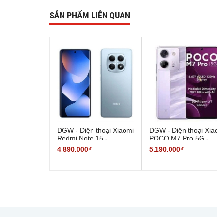
SẢN PHẨM LIÊN QUAN
DGW - Điện thoại Xiaomi
DGW - Điện thoại Xia
Redmi Note 15 -
POCO M7 Pro 5G -
6GB/128GB - Hàng
8/256GB - Hàng Chín
4.890.000₫
5.190.000₫
Chính Hãng
Hãng