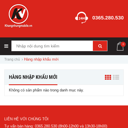
0365.280.530
0
Hàng nhập khẩu mới
Trang chủ
HÀNG NHẬP KHẨU MỚI
Không có sản phẩm nào trong danh mục này.
LIÊN HỆ VỚI CHÚNG TÔI
Tư vấn bán hàng: 0365.280.530 (8h00-12h00 và 13h30-18h00)