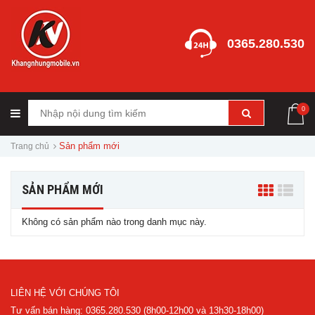
0365.280.530
0
Sản phẩm mới
Trang chủ
SẢN PHẨM MỚI
Không có sản phẩm nào trong danh mục này.
LIÊN HỆ VỚI CHÚNG TÔI
Tư vấn bán hàng: 0365.280.530 (8h00-12h00 và 13h30-18h00)