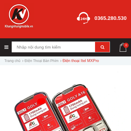
0365.280.530
0
Điện thoại Itel MXPro
Trang chủ
Điện Thoại Bàn Phím