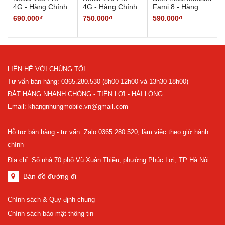
4G - Hàng Chính
4G - Hàng Chính
Fami 8 - Hàng
Hãng
Hãng
Chính Hãng
690.000₫
750.000₫
590.000₫
LIÊN HỆ VỚI CHÚNG TÔI
Tư vấn bán hàng: 0365.280.530 (8h00-12h00 và 13h30-18h00)
ĐẶT HÀNG NHANH CHÓNG - TIỆN LỢI - HÀI LÒNG
Email: khangnhungmobile.vn@gmail.com
Hỗ trợ bán hàng - tư vấn: Zalo 0365.280.520, làm việc theo giờ hành
chính
Địa chỉ: Số nhà 70 phố Vũ Xuân Thiều, phường Phúc Lợi, TP Hà Nội
Bản đồ đường đi
Chính sách & Quy định chung
Chính sách bảo mật thông tin