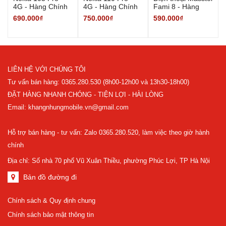
4G - Hàng Chính
4G - Hàng Chính
Fami 8 - Hàng
Hãng
Hãng
Chính Hãng
690.000₫
750.000₫
590.000₫
LIÊN HỆ VỚI CHÚNG TÔI
Tư vấn bán hàng: 0365.280.530 (8h00-12h00 và 13h30-18h00)
ĐẶT HÀNG NHANH CHÓNG - TIỆN LỢI - HÀI LÒNG
Email: khangnhungmobile.vn@gmail.com
Hỗ trợ bán hàng - tư vấn: Zalo 0365.280.520, làm việc theo giờ hành
chính
Địa chỉ: Số nhà 70 phố Vũ Xuân Thiều, phường Phúc Lợi, TP Hà Nội
Bản đồ đường đi
Chính sách & Quy định chung
Chính sách bảo mật thông tin