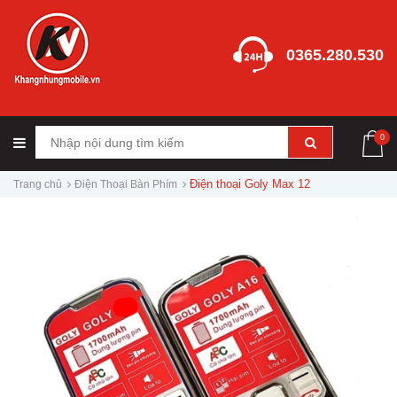
0365.280.530
0
Điện thoại Goly Max 12
Trang chủ
Điện Thoại Bàn Phím