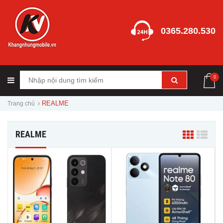
0365.280.530
0
REALME
Trang chủ
REALME