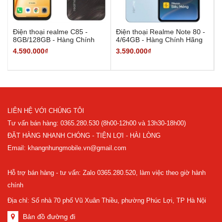
Điện thoại realme C85 -
Điện thoại Realme Note 80 -
8GB/128GB - Hàng Chính
4/64GB - Hàng Chính Hãng
hãng
4.590.000₫
3.590.000₫
LIÊN HỆ VỚI CHÚNG TÔI
Tư vấn bán hàng: 0365.280.530 (8h00-12h00 và 13h30-18h00)
ĐẶT HÀNG NHANH CHÓNG - TIỆN LỢI - HÀI LÒNG
Email: khangnhungmobile.vn@gmail.com
Hỗ trợ bán hàng - tư vấn: Zalo 0365.280.520, làm việc theo giờ hành
chính
Địa chỉ: Số nhà 70 phố Vũ Xuân Thiều, phường Phúc Lợi, TP Hà Nội
Bản đồ đường đi