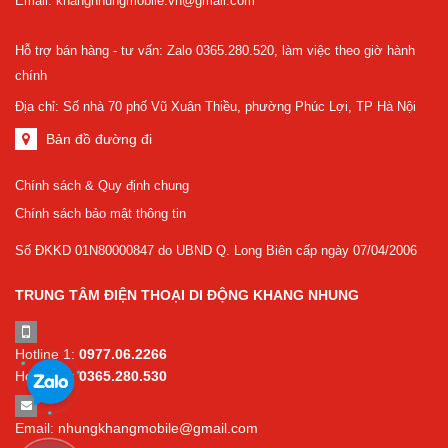
Email: khangnhungmobile.vn@gmail.com
Hỗ trợ bán hàng - tư vấn: Zalo 0365.280.520, làm việc theo giờ hành
chính
Địa chỉ: Số nhà 70 phố Vũ Xuân Thiều, phường Phúc Lợi, TP Hà Nội
Bản đồ đường đi
Chính sách & Quy định chung
Chính sách bảo mật thông tin
Số ĐKKD 01N80000847 do UBND Q. Long Biên cấp ngày 07/04/2006
TRUNG TÂM ĐIỆN THOẠI DI ĐỘNG KHANG NHUNG
Hotline 1:
0977.06.2266
Hotline 2:
0365.280.530
Email:
nhungkhangmobile@gmail.com