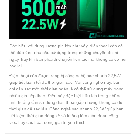
Đặc biệt, với dung lượng pin lớn như vậy, điện thoại còn có
thể đáp ứng nhu cầu sử dụng trong những chuyến đi dài
ngày, hay khi bạn phải di chuyển liên tục mà không có cơ hội
sạc lại.
Điện thoại còn được trang bị công nghệ sạc nhanh 22,5W,
giúp tiết kiệm tối đa thời gian sạc. Với công nghệ này, bạn
chỉ cần sạc một thời gian ngắn là có thể sử dụng máy trong
nhiều giờ tiếp theo. Điều này đặc biệt hữu ích trong những
tình huống cần sử dụng điện thoại gấp nhưng không có đủ
thời gian để sạc lâu. Công nghệ sạc nhanh 22,5W giúp bạn
tiết kiệm thời gian đáng kể và không làm gián đoạn công
việc hay các hoạt động giải trí yêu thích.