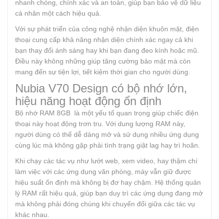
nhanh chóng, chính xác và an toàn, giúp bạn bảo vệ dữ liệu
cá nhân một cách hiệu quả.
Với sự phát triển của công nghệ nhận diện khuôn mặt, điện
thoại cung cấp khả năng nhận diện chính xác ngay cả khi
bạn thay đổi ánh sáng hay khi bạn đang đeo kính hoặc mũ.
Điều này không những giúp tăng cường bảo mật mà còn
mang đến sự tiện lợi, tiết kiệm thời gian cho người dùng.
Nubia V70 Design có bộ nhớ lớn,
hiệu năng hoạt động ổn định
Bộ nhớ RAM 8GB là một yếu tố quan trọng giúp chiếc điện
thoại này hoạt động trơn tru. Với dung lượng RAM này,
người dùng có thể dễ dàng mở và sử dụng nhiều ứng dụng
cùng lúc mà không gặp phải tình trạng giật lag hay trì hoãn.
Khi chạy các tác vụ như lướt web, xem video, hay thậm chí
làm việc với các ứng dụng văn phòng, máy vẫn giữ được
hiệu suất ổn định mà không bị đơ hay chậm. Hệ thống quản
lý RAM rất hiệu quả, giúp bạn duy trì các ứng dụng đang mở
mà không phải đóng chúng khi chuyển đổi giữa các tác vụ
khác nhau.