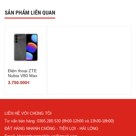
SẢN PHẨM LIÊN QUAN
Điện thoại ZTE
Nubia V80 Max
8GB/128GB -
3.750.000₫
Hàng Chính Hãng
LIÊN HỆ VỚI CHÚNG TÔI
Tư vấn bán hàng: 0365.280.530 (8h00-12h00 và 13h30-18h00)
ĐẶT HÀNG NHANH CHÓNG - TIỆN LỢI - HÀI LÒNG