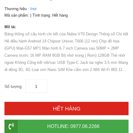
Thương hiệu :
Inoi
Mã sản phẩm:
| Tình trạng:
Hết hàng
Mô tả:
Bảng thông số cấu hình chi tiết của Nubia V70 Design Thông số Chi tiết
Hệ điều hành Android 14 Chipset Unisoc T606 (12 nm) Chip đồ họa
(GPU) Mali-G57 MP1 Màn hình 6.7 inch Camera sau 50MP + 2MP
Camera trước 16 MP RAM 8GB Bộ nhớ trong ( Rom) 128GB Thẻ nhớ
ngoài Không Cổng kết nối/sạc USB Type-C Jack tai nghe 3.5 mm Mạng
di động 3G, 4G Loại sim Nano SIM Khe cắm sim 2 Wifi Wi-Fi 802.11...
Số lượng
HẾT HÀNG
HOTLINE: 0977.06.2266