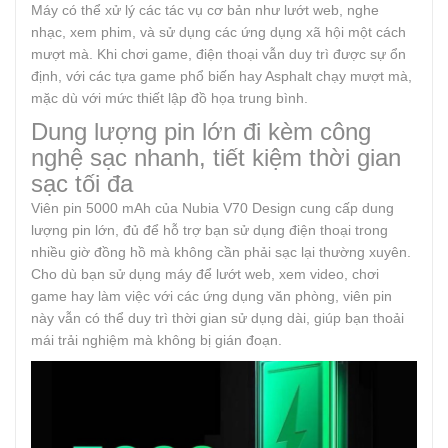
Máy có thể xử lý các tác vụ cơ bản như lướt web, nghe
nhạc, xem phim, và sử dụng các ứng dụng xã hội một cách
mượt mà. Khi chơi game, điện thoại vẫn duy trì được sự ổn
định, với các tựa game phổ biến hay Asphalt chạy mượt mà,
mặc dù với mức thiết lập đồ họa trung bình.
Dung lượng pin lớn đi kèm công
nghệ sạc nhanh, tiết kiệm thời gian
sạc tối đa
Viên pin 5000 mAh của Nubia V70 Design cung cấp dung
lượng pin lớn, đủ để hỗ trợ bạn sử dụng điện thoại trong
nhiều giờ đồng hồ mà không cần phải sạc lại thường xuyên.
Cho dù bạn sử dụng máy để lướt web, xem video, chơi
game hay làm việc với các ứng dụng văn phòng, viên pin
này vẫn có thể duy trì thời gian sử dụng dài, giúp bạn thoải
mái trải nghiệm mà không bị gián đoạn.