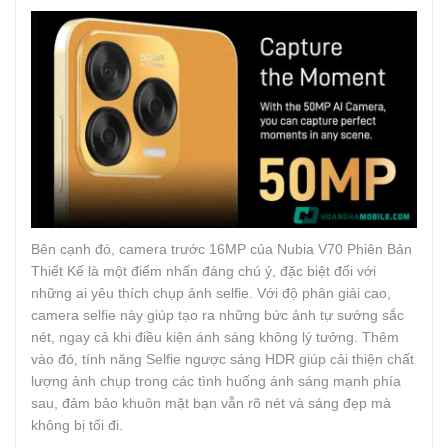
Bên cạnh đó, camera trước 16MP của Nubia V70 Phiên Bản
Thiết Kế là một điểm nhấn đáng chú ý, đặc biệt đối với
những ai yêu thích chụp ảnh selfie. Với độ phân giải cao,
camera selfie này giúp tạo ra những bức ảnh tự sướng sắc
nét, ngay cả khi điều kiện ánh sáng không lý tưởng. Thêm
vào đó, tính năng Selfie ngược sáng HDR giúp cải thiện chất
lượng ảnh chụp trong các tình huống ánh sáng mạnh phía
sau, đảm bảo khuôn mặt bạn vẫn rõ nét và sáng đẹp mà
không bị tối đi.