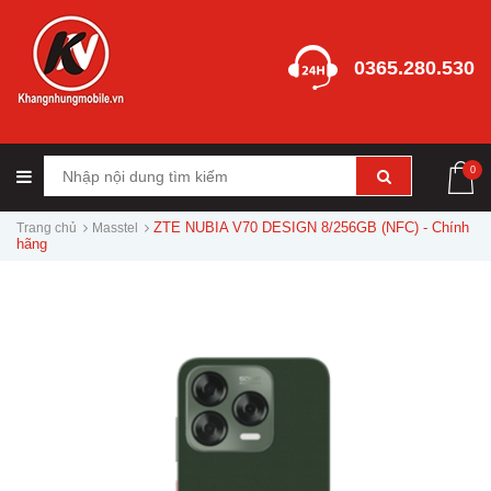
0365.280.530
0
ZTE NUBIA V70 DESIGN 8/256GB (NFC) - Chính
Trang chủ
Masstel
hãng