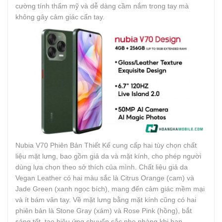
cường tính thẩm mỹ và dễ dàng cầm nắm trong tay mà
không gây cảm giác cấn tay.
Nubia V70 Phiên Bản Thiết Kế cung cấp hai tùy chọn chất
liệu mặt lưng, bao gồm giả da và mặt kính, cho phép người
dùng lựa chọn theo sở thích của mình. Chất liệu giả da
Vegan Leather có hai màu sắc là Citrus Orange (cam) và
Jade Green (xanh ngọc bích), mang đến cảm giác mềm mại
và ít bám vân tay. Về mặt lưng bằng mặt kính cũng có hai
phiên bản là Stone Gray (xám) và Rose Pink (hồng), bắt
sáng tốt, tạo hiệu ứng chuyển sắc nhẹ nhàng khi bạn