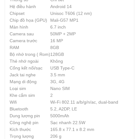
Hệ điều hành
Android 14
Chipset
Unisoc T606 (12 nm)
Chip đồ họa (GPU)
Mali-G57 MP1
Màn hình
6.7 inch
Camera sau
50MP + 2MP
Camera trước
16 MP
RAM
8GB
Bộ nhớ trong ( Rom)
128GB
Thẻ nhớ ngoài
Không
Cổng kết nối/sạc
USB Type-C
Jack tai nghe
3.5 mm
Mạng di động
3G, 4G
Loại sim
Nano SIM
Khe cắm sim
2
Wifi
Wi-Fi 802.11 a/b/g/n/ac, dual-band
Bluetooth
5.2, A2DP, LE
Dung lượng pin
5000mAh
Công nghệ pin
Sạc nhanh 22.5W
Kích thước
165.8 x 77.1 x 8.2 mm
Trọng lượng
206 g