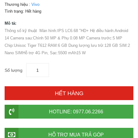
Thương hiệu :
Vivo
Tình trạng:
Hết hàng
Mô tả:
Thông số kỹ thuật Màn hình:IPS LC6.68 "HD+ Hệ điều hành:Android
14 Camera sau:Chính 50 MP & Phụ 0.08 MP Camera trước:5 MP
Chip:Unisoc Tiger T612 RAM:6 GB Dung lượng lưu trữ:128 GB SIM:2
Nano SIMHỗ trợ 4G Pin, Sạc:5500 mAh15 W
Số lượng
HẾT HÀNG
HOTLINE: 0977.06.2266
HỖ TRỢ MUA TRẢ GÓP