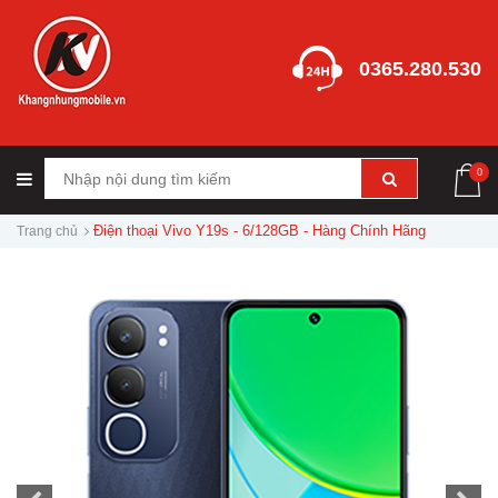
0365.280.530
0
Điện thoại Vivo Y19s - 6/128GB - Hàng Chính Hãng
Trang chủ