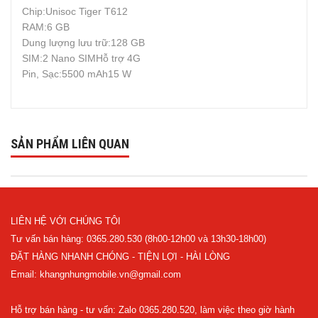
Chip:Unisoc Tiger T612
RAM:6 GB
Dung lượng lưu trữ:128 GB
SIM:2 Nano SIMHỗ trợ 4G
Pin, Sạc:5500 mAh15 W
SẢN PHẨM LIÊN QUAN
LIÊN HỆ VỚI CHÚNG TÔI
Tư vấn bán hàng: 0365.280.530 (8h00-12h00 và 13h30-18h00)
ĐẶT HÀNG NHANH CHÓNG - TIỆN LỢI - HÀI LÒNG
Email: khangnhungmobile.vn@gmail.com
Hỗ trợ bán hàng - tư vấn: Zalo 0365.280.520, làm việc theo giờ hành