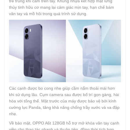
trẻ trung khi cầm trên tay. Khung nhựa kết hợp mặt lưng
thủy tinh hữu cơ mang lại cảm giác mịn tay, hạn chế bám
vân tay và mồ hôi trong quá trình sử dụng.
Các cạnh được bo cong nhẹ giúp cầm nắm thoải mái hơn
khi sử dụng lâu. Cụm camera sau được bố trí gọn gàng, hài
hòa với tổng thể. Mặt trước của máy được bảo vệ bởi kính
cường lực Panda, tăng khả năng chống trầy xước và va đập
nhẹ.
Về bảo mật, OPPO A6t 128GB hỗ trợ mở khóa vân tay cạnh
viền cho thao tác nhanh và thuận tiện, đồng thời tích hợp