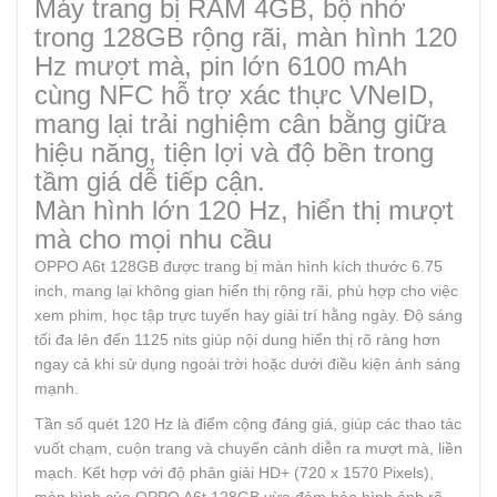
Máy trang bị RAM 4GB, bộ nhớ
trong 128GB rộng rãi, màn hình 120
Hz mượt mà, pin lớn 6100 mAh
cùng NFC hỗ trợ xác thực VNeID,
mang lại trải nghiệm cân bằng giữa
hiệu năng, tiện lợi và độ bền trong
tầm giá dễ tiếp cận.
Màn hình lớn 120 Hz, hiển thị mượt
mà cho mọi nhu cầu
OPPO A6t 128GB được trang bị màn hình kích thước 6.75
inch, mang lại không gian hiển thị rộng rãi, phù hợp cho việc
xem phim, học tập trực tuyến hay giải trí hằng ngày. Độ sáng
tối đa lên đến 1125 nits giúp nội dung hiển thị rõ ràng hơn
ngay cả khi sử dụng ngoài trời hoặc dưới điều kiện ánh sáng
mạnh.
Tần số quét 120 Hz là điểm cộng đáng giá, giúp các thao tác
vuốt chạm, cuộn trang và chuyển cảnh diễn ra mượt mà, liền
mạch. Kết hợp với độ phân giải HD+ (720 x 1570 Pixels),