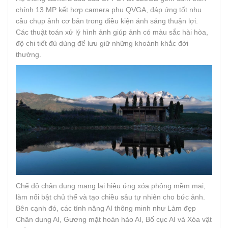
chính 13 MP kết hợp camera phụ QVGA, đáp ứng tốt nhu
cầu chụp ảnh cơ bản trong điều kiện ánh sáng thuận lợi.
Các thuật toán xử lý hình ảnh giúp ảnh có màu sắc hài hòa,
độ chi tiết đủ dùng để lưu giữ những khoảnh khắc đời
thường.
Chế độ chân dung mang lại hiệu ứng xóa phông mềm mại,
làm nổi bật chủ thể và tạo chiều sâu tự nhiên cho bức ảnh.
Bên cạnh đó, các tính năng AI thông minh như Làm đẹp
Chân dung AI, Gương mặt hoàn hảo AI, Bố cục AI và Xóa vật