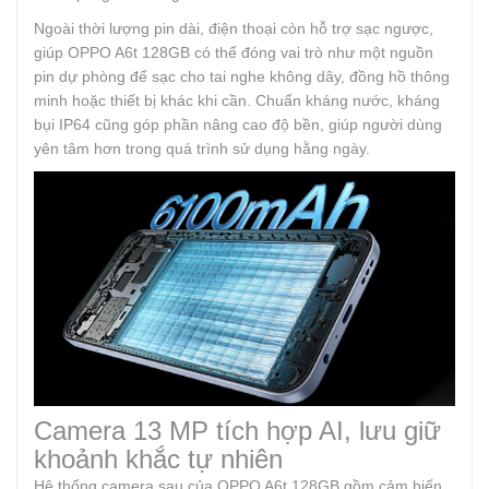
Ngoài thời lượng pin dài, điện thoại còn hỗ trợ sạc ngược,
giúp OPPO A6t 128GB có thể đóng vai trò như một nguồn
pin dự phòng để sạc cho tai nghe không dây, đồng hồ thông
minh hoặc thiết bị khác khi cần. Chuẩn kháng nước, kháng
bụi IP64 cũng góp phần nâng cao độ bền, giúp người dùng
yên tâm hơn trong quá trình sử dụng hằng ngày.
Camera 13 MP tích hợp AI, lưu giữ
khoảnh khắc tự nhiên
Hệ thống camera sau của OPPO A6t 128GB gồm cảm biến