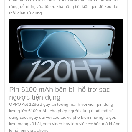
màn hình của OPPO A6t 128GB vừa đảm bảo hình ảnh rõ
ràng, dễ nhìn, vừa tối ưu khả năng tiết kiệm pin để kéo dài
thời gian sử dụng.
Pin 6100 mAh bền bỉ, hỗ trợ sạc
ngược tiện dụng
OPPO A6t 128GB gây ấn tượng mạnh với viên pin dung
lượng lớn 6100 mAh, cho phép người dùng thoải mái sử
dụng suốt ngày dài với các tác vụ phổ biến như nghe gọi,
lướt mạng xã hội, xem video hay làm việc cơ bản mà không
lo hết pin giữa chừng.