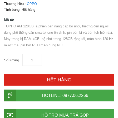
Thương hiệu :
OPPO
Tình trạng:
Hết hàng
Mô tả:
OPPO A6t 128GB là phiên bản nâng cấp bộ nhớ, hướng đến người
dùng phổ thông cần smartphone ổn định, pin bền bỉ và tiện ích hiện đại.
Máy trang bị RAM 4GB, bộ nhớ trong 128GB rộng rãi, màn hình 120 Hz
mượt mà, pin lớn 6100 mAh cùng NFC...
Số lượng
HẾT HÀNG
HOTLINE: 0977.06.2266
HỖ TRỢ MUA TRẢ GÓP