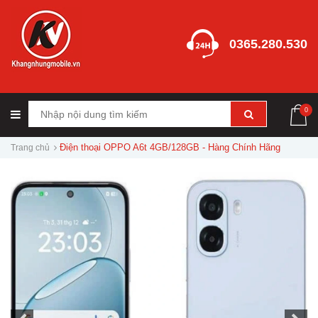
0365.280.530
0
Điện thoại OPPO A6t 4GB/128GB - Hàng Chính Hãng
Trang chủ