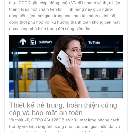
thực CCCD gắn chip, đăng nhập VNeID nhanh và thực hiện
thanh toán một chạm tiện lợi. Tính năng này giúp người
dùng tiết kiệm thời gian trong các thao tác hành chính số,
đồng thời phù hợp với xu hướng thanh toán không tiền mặt
ngày càng phổ biến trong đời sống hiện đại.
Thiết kế trẻ trung, hoàn thiện cứng
cáp và bảo mật an toàn
Về thiết kế, OPPO A6t 128GB sở hữu mặt lưng phong cách
trendy với hiệu ứng ánh sáng nhẹ, tạo cảm giác hiện đại và