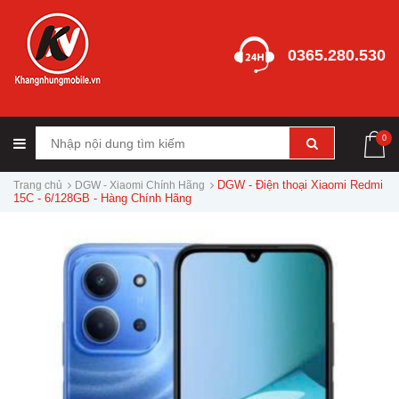
0365.280.530
0
DGW - Điện thoại Xiaomi Redmi
Trang chủ
DGW - Xiaomi Chính Hãng
15C - 6/128GB - Hàng Chính Hãng