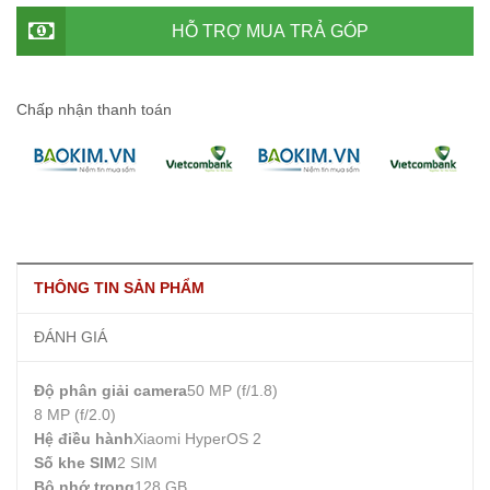
HỖ TRỢ MUA TRẢ GÓP
Chấp nhận thanh toán
THÔNG TIN SẢN PHẨM
ĐÁNH GIÁ
Độ phân giải camera
50 MP (f/1.8)
8 MP (f/2.0)
Hệ điều hành
Xiaomi HyperOS 2
Số khe SIM
2 SIM
Bộ nhớ trong
128 GB