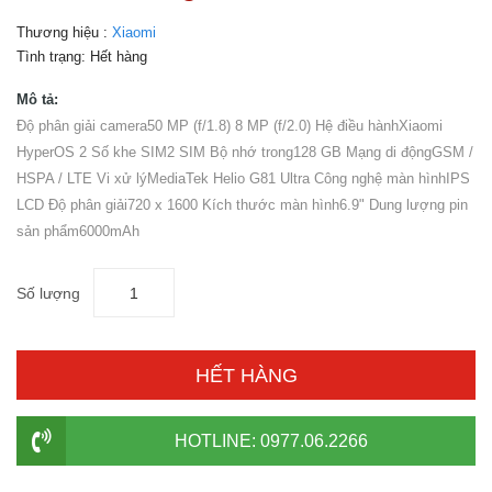
Thương hiệu :
Xiaomi
Tình trạng:
Hết hàng
Mô tả:
Độ phân giải camera50 MP (f/1.8) 8 MP (f/2.0) Hệ điều hànhXiaomi
HyperOS 2 Số khe SIM2 SIM Bộ nhớ trong128 GB Mạng di độngGSM /
HSPA / LTE Vi xử lýMediaTek Helio G81 Ultra Công nghệ màn hìnhIPS
LCD Độ phân giải720 x 1600 Kích thước màn hình6.9" Dung lượng pin
sản phẩm6000mAh
Số lượng
HẾT HÀNG
HOTLINE: 0977.06.2266