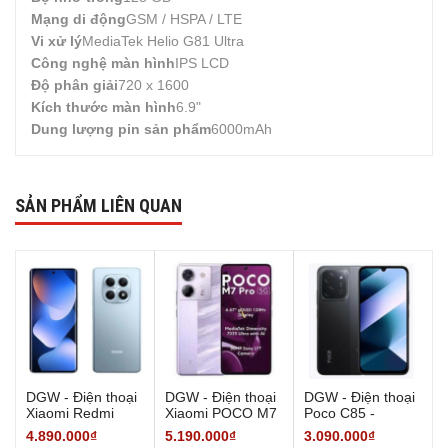
Mạng di động
GSM / HSPA / LTE
Vi xử lý
MediaTek Helio G81 Ultra
Công nghệ màn hình
IPS LCD
Độ phân giải
720 x 1600
Kích thước màn hình
6.9"
Dung lượng pin sản phẩm
6000mAh
SẢN PHẨM LIÊN QUAN
DGW - Điện thoại
DGW - Điện thoại
DGW - Điện thoại
Xiaomi Redmi
Xiaomi POCO M7
Poco C85 -
Note 15 -
Pro 5G - 8/256GB
6/128GB - Hàng
4.890.000₫
5.190.000₫
3.090.000₫
6GB/128GB -
- Hàng Chính
Chính Hãng