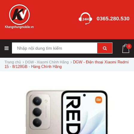
0365.280.530
0
DGW - Điện thoại Xiaomi Redmi
Trang chủ
DGW - Xiaomi Chính Hãng
15 - 8/128GB - Hàng Chính Hãng