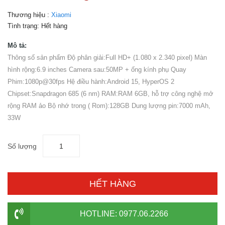
Thương hiệu :
Xiaomi
Tình trạng:
Hết hàng
Mô tả:
Thông số sản phẩm Độ phân giải:Full HD+ (1.080 x 2.340 pixel) Màn
hình rộng:6.9 inches Camera sau:50MP + ống kính phụ Quay
Phim:1080p@30fps Hệ điều hành:Android 15, HyperOS 2
Chipset:Snapdragon 685 (6 nm) RAM:RAM 6GB, hỗ trợ công nghệ mở
rộng RAM ảo Bộ nhớ trong ( Rom):128GB Dung lượng pin:7000 mAh,
33W
Số lượng
HẾT HÀNG
HOTLINE: 0977.06.2266