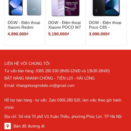
DGW - Điện thoại
DGW - Điện thoại
DGW - Điện thoại
Xiaomi Redmi
Xiaomi POCO M7
Poco C85 -
Note 15 -
Pro 5G - 8/256GB
6/128GB - Hàng
4.890.000₫
5.190.000₫
3.090.000₫
6GB/128GB -
- Hàng Chính
Chính Hãng
Hàng Chính Hãng
Hãng
LIÊN HỆ VỚI CHÚNG TÔI
Tư vấn bán hàng: 0365.280.530 (8h00-12h00 và 13h30-18h00)
ĐẶT HÀNG NHANH CHÓNG - TIỆN LỢI - HÀI LÒNG
Email: khangnhungmobile.vn@gmail.com
Hỗ trợ bán hàng - tư vấn: Zalo 0365.280.520, làm việc theo giờ hành
chính
Địa chỉ: Số nhà 70 phố Vũ Xuân Thiều, phường Phúc Lợi, TP Hà Nội
Bản đồ đường đi